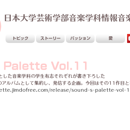
日本大学芸術学部音楽学科情報音
Sustainable Creativity
トピック
ストーリー
パッション
愛
 Palette Vol.11
とした音楽学科の学生有志それぞれが書き下ろした
のアルバムとして集約し、発信する企画。今回はその11作目と
ette.jimdofree.com/release/sound-s-palette-vol-