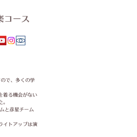
楽コース
すので、多くの学
を着る機会がない
た。
ームと彦星チーム
ライトアップは演