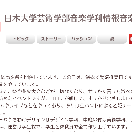
日本大学芸術学部音楽学科情報音
Sustainable Creativity
トピック
ストーリー
パッション
愛
日に七夕祭を開催しています。この日は、浴衣で受講推奨日で
業をやっています。
時に、祭や花火大会などが一切なくなり、せっかく買った浴衣
始めたイベントですが、コロナが明けて、すっかり定着しまし
DJやライブなどをやっており、今年は生バンドによる乙姫チ
す。
ーやうちわのデザインはデザイン学科、中庭の竹は美術学科、
科、運営は学生課で、学生と教職員で全て作り上げています。