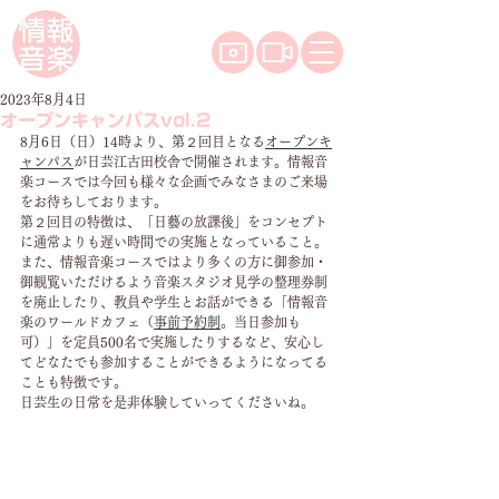
2023年8月4日
オープンキャンパスvol.2
8月6日（日）14時より、第２回目となる
オープンキ
ャンパス
が日芸江古田校舎で開催されます。情報音
楽コースでは今回も様々な企画でみなさまのご来場
をお待ちしております。
第２回目の特徴は、「日藝の放課後」をコンセプト
に通常よりも遅い時間での実施となっていること。
また、情報音楽コースではより多くの方に御参加・
御観覧いただけるよう音楽スタジオ見学の整理券制
を廃止したり、教員や学生とお話ができる「情報音
楽のワールドカフェ（
事前予約制
。当日参加も
可）」を定員500名で実施したりするなど、安心し
てどなたでも参加することができるようになってる
ことも特徴です。
日芸生の日常を是非体験していってくださいね。