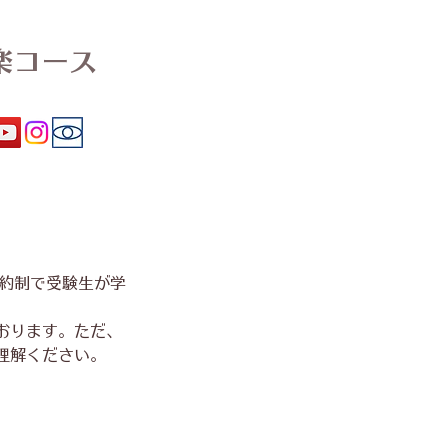
楽コース
予約制で受験生が学
おります。ただ、
理解ください。