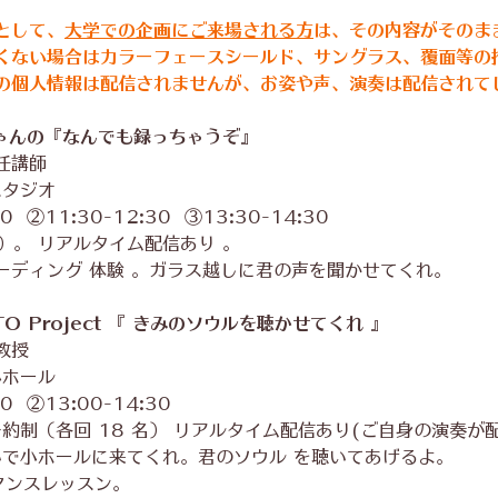
として、
大学での企画にご来場される方
は、その内容がそのま
くない場合はカラーフェースシールド、サングラス、覆面等の
の個人情報は配信されませんが、お姿や声、演奏は配信されて
ちゃんの『なんでも録っちゃうぞ』
任講師
スタジオ
  ②11:30-12:30  ③13:30-14:30
）。 リアルタイム配信あり 。
ーディング 体験 。ガラス越しに君の声を聞かせてくれ。
TO Project 『 きみのソウルを聴かせてくれ 』
教授
小ホール
  ②13:00-14:30
予約制（各回 18 名） リアルタイム配信あり(ご自身の演奏が
担いで小ホールに来てくれ。君のソウル を聴いてあげるよ。
ーマンスレッスン。