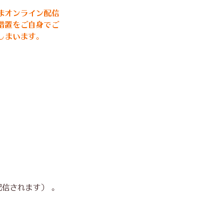
まオンライン配信
措置をご自身でご
しまいます。
配信されます） 。