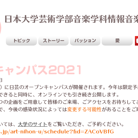
日本大学芸術学部音楽学科情報音
Sustainable Creativity
トピック
ストーリー
パッション
愛
キャンパス2021
日
（日）に日芸のオープンキャンパスが開催されます。今年は限定
できると同時に、オンラインでも引き続き公開します。
つの企画をご用意して皆様のご来場、ごアクセスをお待ちして
で、今後の感染状況によっては
変更する可能性
があることをご
いては、
大学のサイト
をご覧いただき、ご予約ください。
s.jp/art-nihon-u/schedule?fid=ZACoVBfG