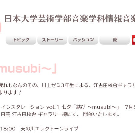
日本大学芸術学部音楽学科情報音
Sustainable Creativity
トピック
ストーリー
パッション
愛
musubi〜」
疲れもなんのその、川上ゼミ3年生による、江古田校舎ギャラ
まります！
インスタレーション vol.1 七夕「結び 〜musubi〜」  7
:00 日芸 江古田校舎 ギャラリー棟にて、 開催いたします。 
-18:00　天の川エレクトーンライブ